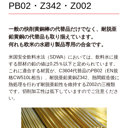
PB02・Z342・Z002
一般の快削黄銅棒の代替品だけでなく、耐脱亜
鉛黄銅の代替品も取り揃えています。
何れも欧米の水廻り製品専用の合金です。
米国安全飲料水法（SDWA）においては、飲料水に接
する部材の鉛の値は0.25％以下と定められています。
これに適合する材質が、C3604代替品のPB02（EN規
格CW510L相当）、耐脱亜鉛黄銅Z342、熱間鍛造後に
熱処理を行わず耐脱亜鉛性を維持するZ002の三種類
です。切削加工性は低下していますのでご注意くださ
い。