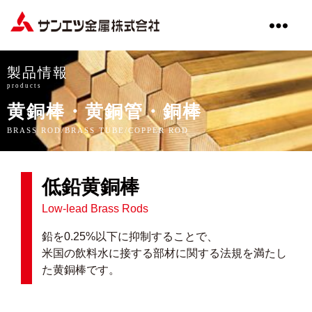
サ
ン
エ
製品情報
ツ
products
金
黄銅棒・黄銅管・銅棒
属
株
BRASS ROD/BRASS TUBE/COPPER ROD
式
会
社
低鉛黄銅棒
Low-lead Brass Rods
鉛を0.25%以下に抑制することで、
米国の飲料水に接する部材に関する法規を満たし
た黄銅棒です。