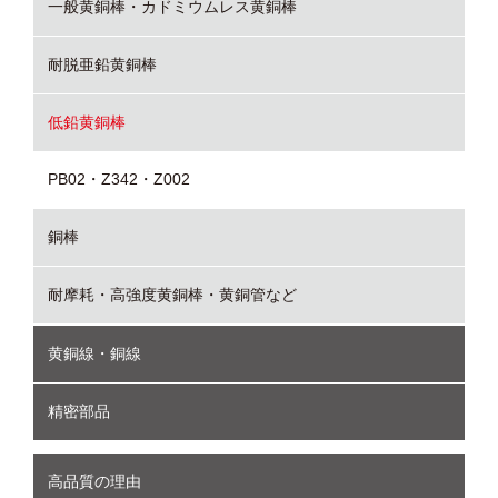
一般黄銅棒・カドミウムレス黄銅棒
耐脱亜鉛黄銅棒
低鉛黄銅棒
PB02・Z342・Z002
銅棒
耐摩耗・高強度黄銅棒・黄銅管など
黄銅線・銅線
精密部品
高品質の理由