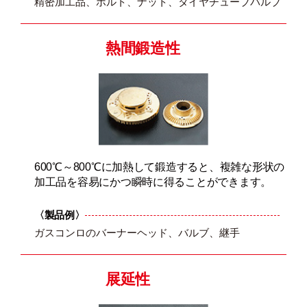
精密加工品、ボルト、ナット、タイヤチューブバルブ
熱間鍛造性
600℃～800℃に加熱して鍛造すると、複雑な形状の
加工品を容易にかつ瞬時に得ることができます。
〈製品例〉
ガスコンロのバーナーヘッド、バルブ、継手
展延性