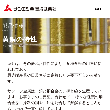
サ
ン
エ
製品情報
ツ
products
金
黄銅の特性
属
株
PRORERTIES
式
会
社
黄銅は、その優れた特性により、多種多様の用途に使
われており、
最先端産業や日常生活に密着した必要不可欠の素材で
す。
サンエツ金属は、銅と銅合金の、棒と線を生産してい
ます。お客さまのご要望に合わせて、 様々な種類の銅
合金を、原料の銅や亜鉛を配合して溶解するところか
ら、社内で一貫生産しています。