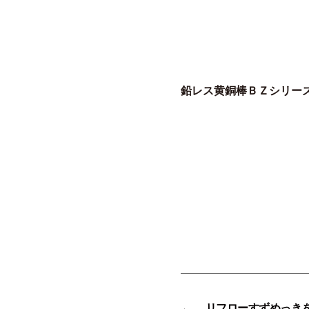
鉛レス黄銅棒ＢＺシリー
←
リフローすずめっき