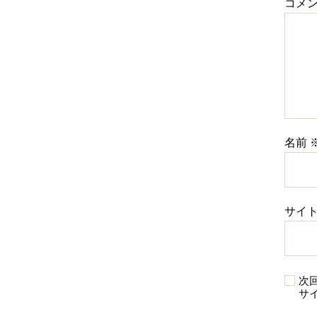
コメ
名前
サイ
次
サ