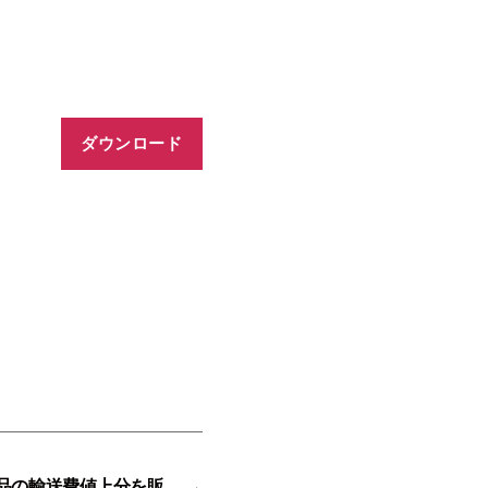
ダウンロード
品の輸送費値上分を販
→