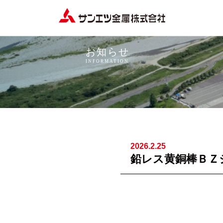
サ
ン
エ
お知らせ
ツ
INFORMATION
金
属
株
式
会
社
2026.2.25
鉛レス黄銅棒ＢＺ