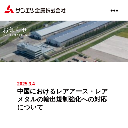
サ
ン
エ
お知らせ
ツ
INFORMATION
金
属
株
式
会
社
2025.3.4
中国におけるレアアース・レア
メタルの輸出規制強化への対応
について