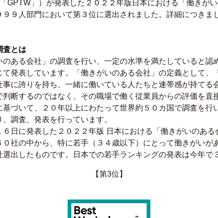
ute（以下：「GPTW」）が発表した２０２２年版日本における「働
９９９人部門において第３位に選出されました。詳細につきま
調査とは
がいのある会社」の調査を行い、一定の水準を満たしていると認
じて発表しています。「働きがいのある会社」の定義として、
仕事に誇りを持ち、一緒に働いている人たちと連帯感が持てる
で判断するのではなく、その職場で働く従業員からの評価を直
に基づいて、２０年以上にわたって世界約５０カ国で調査を行
り、調査、発表を行っています。
１６日に発表した２０２２年版 日本における「働きがいのある
６０社の中から、特に若手（３４歳以下）にとって働きがいが
社選出したものです。日本での若手ランキングの発表は今年で
【第3位】