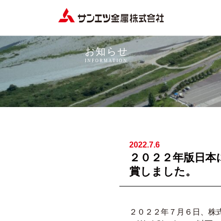
サ
ン
エ
お知らせ
ツ
INFORMATION
金
属
株
式
会
社
2022.7.6
２０２２年版日本
賞しました。
２０２２年７月６日、株式