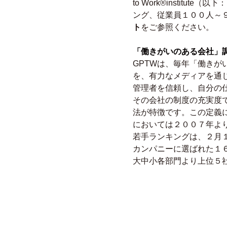
to Work®instit
ング、従業員１００人～
ト
をご参照ください。
「働きがいのある会社」
GPTWは、毎年「働き
を、有力なメディアを通
管理者を信頼し、自分の
その会社の制度の充実度
法が特徴です。この定義
においては２００７年よ
若手ランキングは、２月
カンパニーに選ばれた１
大中小各部門より上位５