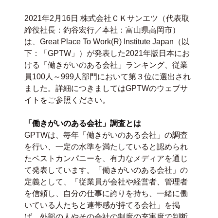
2021年2月16日 株式会社ＣＫサンエツ（代表取
締役社長：釣谷宏行／本社：富山県高岡市）
は、Great Place To Work(R) Institute Japan（以
下：「GPTW」）が発表した2021年版日本にお
ける「働きがいのある会社」ランキング、従業
員100人～999人部門において第３位に選出され
ました。詳細につきましては
GPTW
のウェブサ
イトをご参照ください。
「働きがいのある会社」調査とは
GPTWは、毎年「働きがいのある会社」の調査
を行い、一定の水準を満たしていると認められ
たベストカンパニーを、有力なメディアを通じ
て発表しています。「働きがいのある会社」の
定義として、「従業員が会社や経営者、管理者
を信頼し、自分の仕事に誇りを持ち、一緒に働
いている人たちと連帯感が持てる会社」を掲
げ、外部の人やその会社の制度の充実度で判断