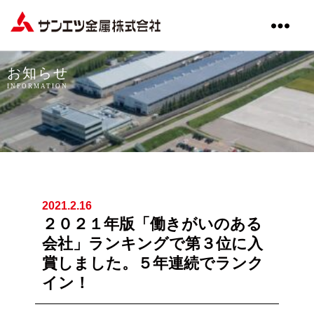
サ
ン
エ
お知らせ
ツ
INFORMATION
金
属
株
式
会
社
2021.2.16
２０２１年版「働きがいのある
会社」ランキングで第３位に入
賞しました。５年連続でランク
イン！