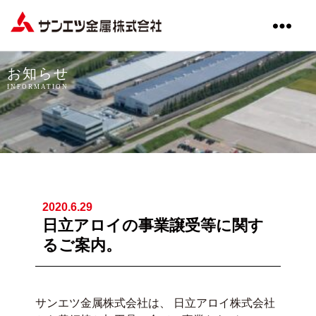
サ
ン
エ
お知らせ
ツ
INFORMATION
金
属
株
式
会
社
2020.6.29
日立アロイの事業譲受等に関す
るご案内。
サンエツ金属株式会社は、 日立アロイ株式会社